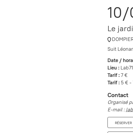
10/
Le jard
DOMPIE
Suit Léonar
Date / horai
Lieu :
Lab71
Tarif :
7 €
Tarif :
5 € - 
Contact
Organisé pa
E-mail :
lab
RÉSERVER 