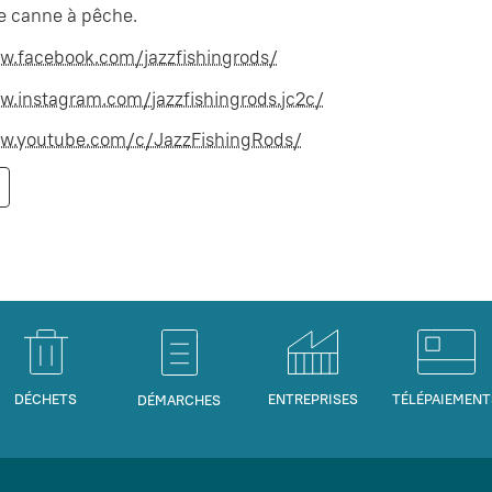
e canne à pêche.
w.facebook.com/jazzfishingrods/
w.instagram.com/jazzfishingrods.jc2c/
w.youtube.com/c/JazzFishingRods/
DÉCHETS
ENTREPRISES
TÉLÉPAIEMENT
DÉMARCHES