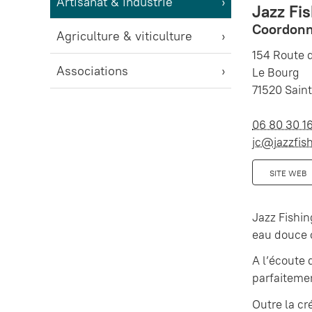
Artisanat & industrie
Jazz Fi
Coordonn
Agriculture & viticulture
154 Route 
Associations
Le Bourg
71520 Saint
06 80 30 1
jc@jazzfish
SITE WEB
Jazz Fishin
eau douce o
A l’écoute
parfaitemen
Outre la cr