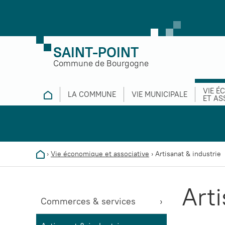
SAINT-POINT
Commune de Bourgogne
VIE É
LA COMMUNE
VIE MUNICIPALE
ET AS
›
Vie économique et associative
›
Artisanat & industrie
Arti
Commerces & services