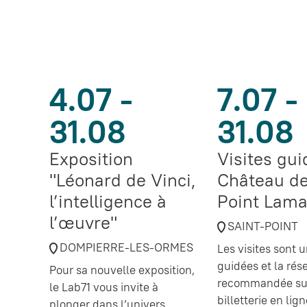
4.07 -
7.07 -
31.08
31.08
Exposition
Visites gu
"Léonard de Vinci,
Château de
l’intelligence à
Point Lama
l’œuvre"
SAINT-POINT
DOMPIERRE-LES-ORMES
Les visites sont
guidées et la rés
Pour sa nouvelle exposition,
recommandée sur
le Lab71 vous invite à
billetterie en lig
plonger dans l’univers