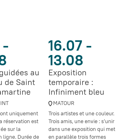
 -
16.07 -
8
13.08
 guidées au
Exposition
 de Saint
temporaire :
amartine
Infiniment bleu
OINT
MATOUR
 sont uniquement
Trois artistes et une couleur.
a réservation est
Trois amis, une envie : s’unir
e sur la
dans une exposition qui met
en ligne. Durée de
en parallèle trois formes