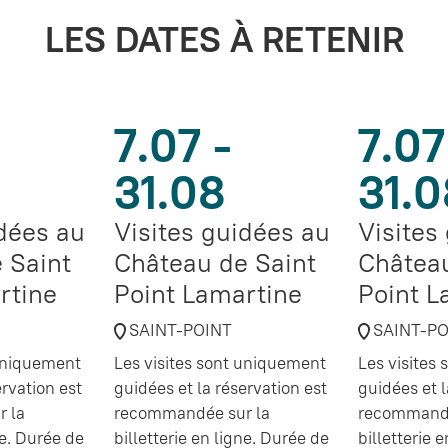
LES DATES À RETENIR
7.07 -
7.07
31.08
31.0
idées au
Visites guidées au
Visites
 Saint
Château de Saint
Château
rtine
Point Lamartine
Point L
SAINT-POINT
SAINT-P
 uniquement
Les visites sont uniquement
Les visites
ervation est
guidées et la réservation est
guidées et l
 la
recommandée sur la
recommandé
ne. Durée de
billetterie en ligne. Durée de
billetterie 